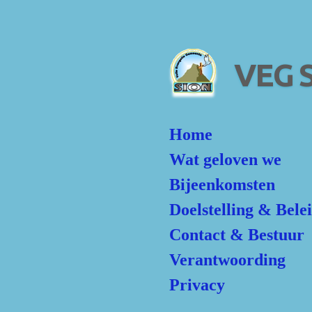
Ga
direct
naar
de
VEG S
hoofdinhoud
Home
Wat geloven we
Bijeenkomsten
Doelstelling & Bele
Contact & Bestuur
Verantwoording
Privacy