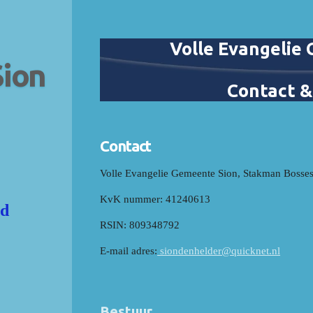
Volle Evangelie
ion
Contact &
Contact
Volle Evangelie Gemeente Sion, Stakman Bosse
KvK nummer: 41240613
id
RSIN: 809348792
E-mail adres:
siondenhelder@quicknet.nl
Bestuur